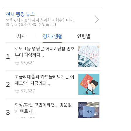
전체 랭킹 뉴스
>
오후 6시 ~ 8시 까지 집계한 조회수입니다.
총 누적수와는 다를 수 있습니다.
시사
경제/생활
연령별
로또 1등 명당은 어디? 당첨 번호
1
부터 지역까지...
65,621
고금리대출과 카드돌려막기는 이
2
제그만! 저금리의...
57,327
회생/파산 고민이라면... 방문없
3
이 빠르게...
61,488