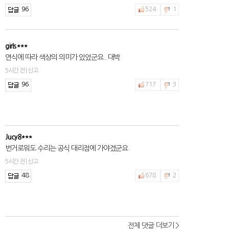
96
524
1
girls***
연식에 따라 색상의 의미가 있었군요.. 대박
5시간 전 | 신고
96
717
3
Jucy8***
번거로워도 수리는 공식 대리점에 가야겠군요
5시간 전 | 신고
48
678
2
전체 댓글 더보기 >