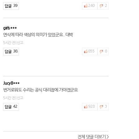
39
240
2
girls***
연식에 따라 색상의 의미가 있었군요.. 대박
5시간 전 | 신고
38
855
8
Jucy8***
번거로워도 수리는 공식 대리점에 가야겠군요
5시간 전 | 신고
42
928
3
전체 댓글 더보기 >