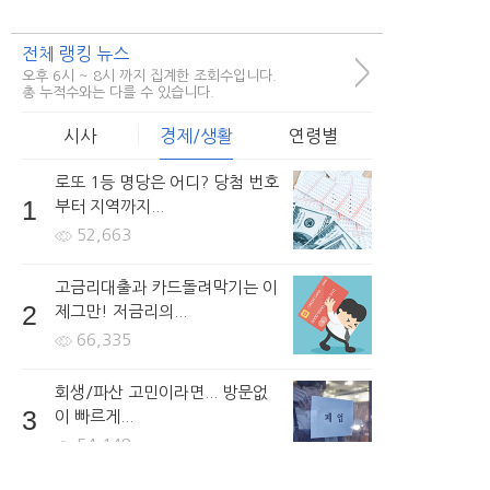
전체 랭킹 뉴스
>
오후 6시 ~ 8시 까지 집계한 조회수입니다.
총 누적수와는 다를 수 있습니다.
시사
경제/생활
연령별
로또 1등 명당은 어디? 당첨 번호
1
부터 지역까지...
52,663
고금리대출과 카드돌려막기는 이
2
제그만! 저금리의...
66,335
회생/파산 고민이라면... 방문없
3
이 빠르게...
54,148